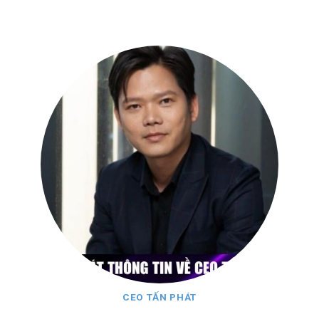
CEO TẤN PHÁT