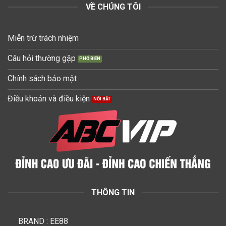
VỀ CHÚNG TÔI
Miễn trừ trách nhiệm
Câu hỏi thường gặp
Chính sách bảo mật
Điều khoản và điều kiện
THÔNG TIN
BRAND : EE88