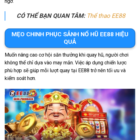
ngờ.
CÓ THỂ BẠN QUAN TÂM:
Thể thao EE88
MẸO CHINH PHỤC SẢNH NỔ HŨ EE88 HIỆU
QUẢ
Muốn nâng cao cơ hội săn thưởng khi quay hũ, người chơi
không thể chỉ dựa vào may mắn. Việc áp dụng chiến lược
phù hợp sẽ giúp mỗi lượt quay tại EE88 trở nên tối ưu và
kiểm soát hơn.