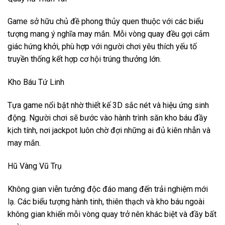
Game sở hữu chủ đề phong thủy quen thuộc với các biểu
tượng mang ý nghĩa may mắn. Mỗi vòng quay đều gợi cảm
giác hứng khởi, phù hợp với người chơi yêu thích yếu tố
truyền thống kết hợp cơ hội trúng thưởng lớn.
Kho Báu Tứ Linh
Tựa game nổi bật nhờ thiết kế 3D sắc nét và hiệu ứng sinh
động. Người chơi sẽ bước vào hành trình săn kho báu đầy
kịch tính, nơi jackpot luôn chờ đợi những ai đủ kiên nhẫn và
may mắn.
Hũ Vàng Vũ Trụ
Không gian viễn tưởng độc đáo mang đến trải nghiệm mới
lạ. Các biểu tượng hành tinh, thiên thạch và kho báu ngoài
không gian khiến mỗi vòng quay trở nên khác biệt và đầy bất