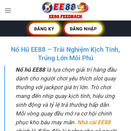
Bỏ
qua
nội
dung
ĐĂNG KÝ
ĐĂNG NHẬP
Nổ Hũ EE88 – Trải Nghiệm Kịch Tính,
Trúng Lớn Mỗi Phú
Nổ hũ EE88
là lựa chọn giải trí hàng đầu
dành cho người chơi yêu thích slot quay
thưởng với jackpot giá trị lớn. Trò chơi
mang đến nhịp quay kịch tính, hiệu ứng
sinh động và tỷ lệ trả thưởng hấp dẫn.
Mỗi vòng quay đều mở ra cơ hội chinh
phục kho báu may mắn.
Nhà cái EE88