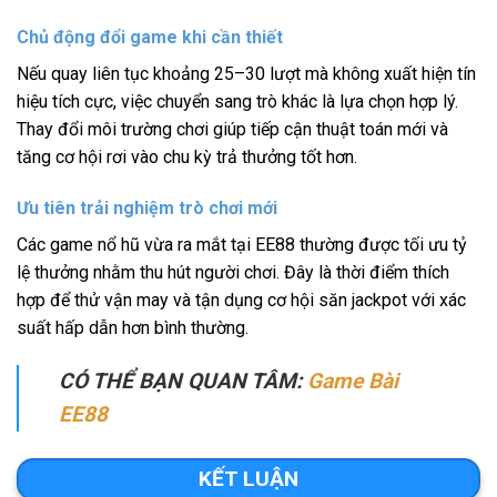
Chủ động đổi game khi cần thiết
Nếu quay liên tục khoảng 25–30 lượt mà không xuất hiện tín
hiệu tích cực, việc chuyển sang trò khác là lựa chọn hợp lý.
Thay đổi môi trường chơi giúp tiếp cận thuật toán mới và
tăng cơ hội rơi vào chu kỳ trả thưởng tốt hơn.
Ưu tiên trải nghiệm trò chơi mới
Các game nổ hũ vừa ra mắt tại EE88 thường được tối ưu tỷ
lệ thưởng nhằm thu hút người chơi. Đây là thời điểm thích
hợp để thử vận may và tận dụng cơ hội săn jackpot với xác
suất hấp dẫn hơn bình thường.
CÓ THỂ BẠN QUAN TÂM:
Game Bài
EE88
KẾT LUẬN