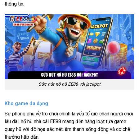
thông tin.
Sức hút nổ hũ EE88 với jackpot
Kho game đa dạng
Sự phong phú về trò chơi chính là yếu tố giữ chân người chơi
lâu dài. nổ hũ nhà cái EE88 mang đến hàng loạt tựa game
quay hũ với đồ họa sắc nét, âm thanh sống động và cơ chế
thưởng hấp dẫn.