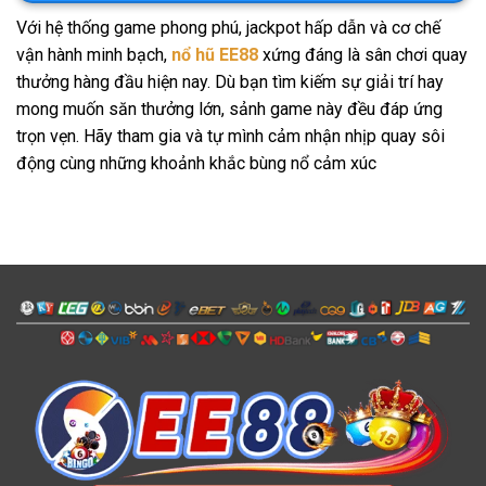
Với hệ thống game phong phú, jackpot hấp dẫn và cơ chế
vận hành minh bạch,
nổ hũ EE88
xứng đáng là sân chơi quay
thưởng hàng đầu hiện nay. Dù bạn tìm kiếm sự giải trí hay
mong muốn săn thưởng lớn, sảnh game này đều đáp ứng
trọn vẹn. Hãy tham gia và tự mình cảm nhận nhịp quay sôi
động cùng những khoảnh khắc bùng nổ cảm xúc