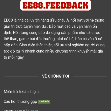
EE88
là nhà cái uy tín hàng đầu châu Á, nổi bật với hệ thống
giải trí trực tuyến hiện đại, bảo mật cao và vận hành ổn
định. Nền tảng cung cấp đa dạng sản phẩm như cá cược
thể thao, game bài đổi thưởng, slot nổ hũ, bắn cá và xổ số
hấp dẫn. Giao diện thân thiện, tối ưu trải nghiệm người dùng,
tốc độ xử lý nhanh cùng nhiều chương trình khuyến mãi giá
trị mỗi ngày.
VỀ CHÚNG TÔI
Miễn trừ trách nhiệm
Câu hỏi thường gặp