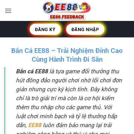
Bỏ
qua
nội
dung
ĐĂNG KÝ
ĐĂNG NHẬP
Bắn Cá EE88 – Trải Nghiệm Đỉnh Cao
Cùng Hành Trình Đi Săn
Bắn cá EE88
là tựa game đổi thưởng thu
hút đông đảo người chơi nhờ lối chơi đơn
giản nhưng cực kỳ kịch tính. Đây không
chỉ là trò giải trí mà còn là cơ hội kiếm
thêm thu nhập cho các game thủ. Với
luật chơi minh bạch và tỷ lệ thưởng hấp
dẫn,
EE88
luôn đảm bảo mang lại trải