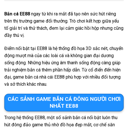
Bắn cá EE88
ngay từ khi ra mắt đã tạo nên sức hút riêng
trên thị trường game đổi thưởng. Trò chơi kết hợp giữa yếu
tố giải trí và thử thách, đem lại cảm giác hồi hộp nhưng cũng
đầy thú vị.
Điểm nổi bật tại EE88 là hệ thống đồ họa 3D sắc nét, chuyển
động mượt mà của các loài cá và không gian đại dương
sống động. Những hiệu ứng âm thanh sống động càng giúp
trải nghiệm bắn cá thêm phần hấp dẫn. Từ cổ điển đến hiện
đại, game bắn cá nhà cái EE88 phù hợp với nhiều đối tượng
và sở thích khác nhau.
CÁC SẢNH GAME BẮN CÁ ĐÔNG NGƯỜI CHƠI
NHẤT EE88
Trong hệ thống EE88, một số sảnh bắn cá nổi bật luôn thu
hút đông đảo game thủ nhờ đồ họa đẹp mắt, cơ chế săn