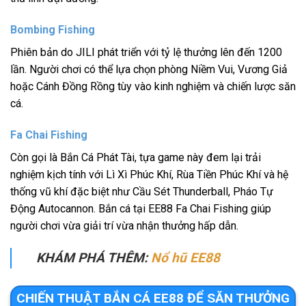
Bombing Fishing
Phiên bản do JILI phát triển với tỷ lệ thưởng lên đến 1200
lần. Người chơi có thể lựa chọn phòng Niềm Vui, Vương Giả
hoặc Cánh Đồng Rồng tùy vào kinh nghiệm và chiến lược săn
cá.
Fa Chai Fishing
Còn gọi là Bắn Cá Phát Tài, tựa game này đem lại trải
nghiệm kịch tính với Lì Xì Phúc Khí, Rùa Tiền Phúc Khí và hệ
thống vũ khí đặc biệt như Cầu Sét Thunderball, Pháo Tự
Động Autocannon. Bắn cá tại EE88 Fa Chai Fishing giúp
người chơi vừa giải trí vừa nhận thưởng hấp dẫn.
KHÁM PHÁ THÊM:
Nổ hũ EE88
CHIẾN THUẬT BẮN CÁ EE88 ĐỂ SĂN THƯỞNG