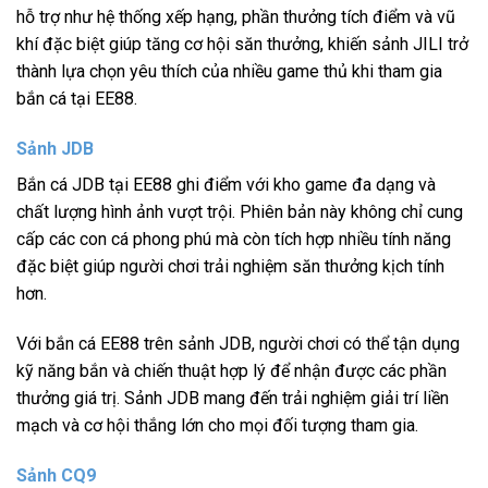
hỗ trợ như hệ thống xếp hạng, phần thưởng tích điểm và vũ
khí đặc biệt giúp tăng cơ hội săn thưởng, khiến sảnh JILI trở
thành lựa chọn yêu thích của nhiều game thủ khi tham gia
bắn cá tại EE88.
Sảnh JDB
Bắn cá JDB tại EE88 ghi điểm với kho game đa dạng và
chất lượng hình ảnh vượt trội. Phiên bản này không chỉ cung
cấp các con cá phong phú mà còn tích hợp nhiều tính năng
đặc biệt giúp người chơi trải nghiệm săn thưởng kịch tính
hơn.
Với bắn cá EE88 trên sảnh JDB, người chơi có thể tận dụng
kỹ năng bắn và chiến thuật hợp lý để nhận được các phần
thưởng giá trị. Sảnh JDB mang đến trải nghiệm giải trí liền
mạch và cơ hội thắng lớn cho mọi đối tượng tham gia.
Sảnh CQ9