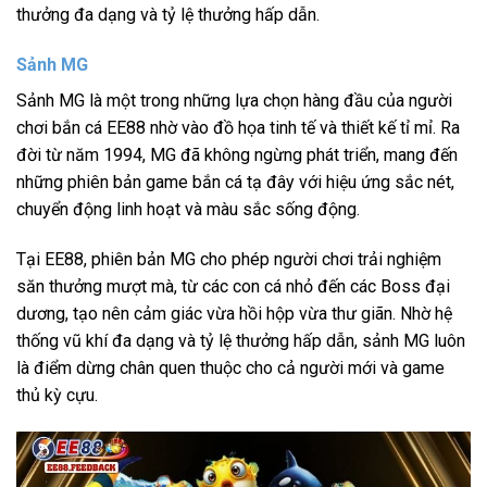
thưởng đa dạng và tỷ lệ thưởng hấp dẫn.
Sảnh MG
Sảnh MG là một trong những lựa chọn hàng đầu của người
chơi bắn cá EE88 nhờ vào đồ họa tinh tế và thiết kế tỉ mỉ. Ra
đời từ năm 1994, MG đã không ngừng phát triển, mang đến
những phiên bản game bắn cá tạ đây với hiệu ứng sắc nét,
chuyển động linh hoạt và màu sắc sống động.
Tại EE88, phiên bản MG cho phép người chơi trải nghiệm
săn thưởng mượt mà, từ các con cá nhỏ đến các Boss đại
dương, tạo nên cảm giác vừa hồi hộp vừa thư giãn. Nhờ hệ
thống vũ khí đa dạng và tỷ lệ thưởng hấp dẫn, sảnh MG luôn
là điểm dừng chân quen thuộc cho cả người mới và game
thủ kỳ cựu.