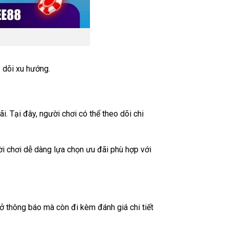
 dõi xu hướng.
i. Tại đây, người chơi có thể theo dõi chi
ười chơi dễ dàng lựa chọn ưu đãi phù hợp với
ở thông báo mà còn đi kèm đánh giá chi tiết