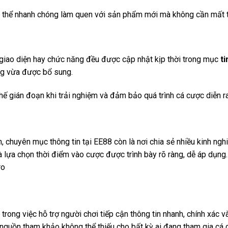
ó thể nhanh chóng làm quen với sản phẩm mới mà không cần mất t
, giao diện hay chức năng đều được cập nhật kịp thời trong mục
ti
ng vừa được bổ sung.
hế gián đoạn khi trải nghiệm và đảm bảo quá trình cá cược diễn r
n, chuyên mục thông tin tại EE88 còn là nơi chia sẻ nhiều kinh ngh
à lựa chọn thời điểm vào cược được trình bày rõ ràng, dễ áp dụng
ro
trong việc hỗ trợ người chơi tiếp cận thông tin nhanh, chính xác v
 nguồn tham khảo không thể thiếu cho bất kỳ ai đang tham gia cá