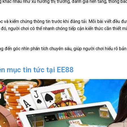
 khác nhau như xu hướng thị trường, đánh giá nền tảng, thông báo
c và kiểm chứng thông tin trước khi đăng tải. Mỗi bài viết đều đ
 đó, người chơi có thể nhanh chóng tiếp cận kiến thức cần thiết m
 đến góc nhìn phân tích chuyên sâu, giúp người chơi hiểu rõ bản c
n mục tin tức tại EE88