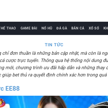
THỂ THAO
GAME BÀI
NỔ HŨ
ĐÁ GÀ
BẮN CÁ
XỔ SỐ
KH
TIN TỨC
chỉ đơn thuần là những bản cập nhật, mà còn là ng
g cá cược trực tuyến. Thông qua hệ thống nội dung đ
 mới, chương trình ưu đãi hấp dẫn và những thay đổ
 giúp bet thủ ra quyết định chính xác hơn trong quá tr
ức EE88