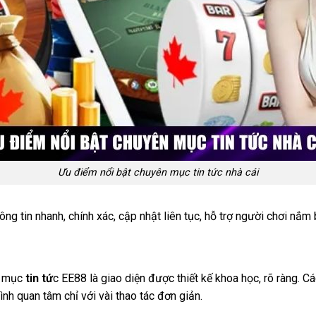
Ưu điểm nổi bật chuyên mục tin tức nhà cái
g tin nhanh, chính xác, cập nhật liên tục, hỗ trợ người chơi nắm 
n mục
tin tứ
c EE88 là giao diện được thiết kế khoa học, rõ ràng. 
h quan tâm chỉ với vài thao tác đơn giản.