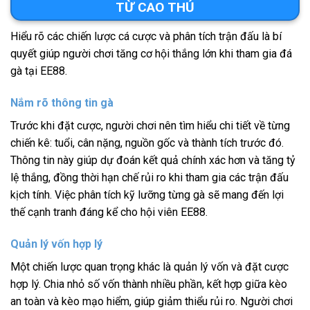
TỪ CAO THỦ
Hiểu rõ các chiến lược cá cược và phân tích trận đấu là bí
quyết giúp người chơi tăng cơ hội thắng lớn khi tham gia đá
gà tại EE88.
Nắm rõ thông tin gà
Trước khi đặt cược, người chơi nên tìm hiểu chi tiết về từng
chiến kê: tuổi, cân nặng, nguồn gốc và thành tích trước đó.
Thông tin này giúp dự đoán kết quả chính xác hơn và tăng tỷ
lệ thắng, đồng thời hạn chế rủi ro khi tham gia các trận đấu
kịch tính. Việc phân tích kỹ lưỡng từng gà sẽ mang đến lợi
thế cạnh tranh đáng kể cho hội viên EE88.
Quản lý vốn hợp lý
Một chiến lược quan trọng khác là quản lý vốn và đặt cược
hợp lý. Chia nhỏ số vốn thành nhiều phần, kết hợp giữa kèo
an toàn và kèo mạo hiểm, giúp giảm thiểu rủi ro. Người chơi