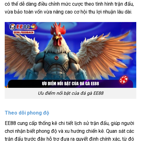
có thể dễ dàng điều chỉnh mức cược theo tình hình trận đấu,
vừa bảo toàn vốn vừa nâng cao cơ hội thu lợi nhuận lâu dài.
Ưu điểm nổi bật của đá gà EE88
Theo dõi phong độ
EE88 cung cấp thống kê chi tiết lịch sử trận đấu, giúp người
chơi nhận biết phong độ và xu hướng chiến kê. Quan sát các
trận đấu trước đây hỗ trợ đưa ra quyết định chính xác, từ đó