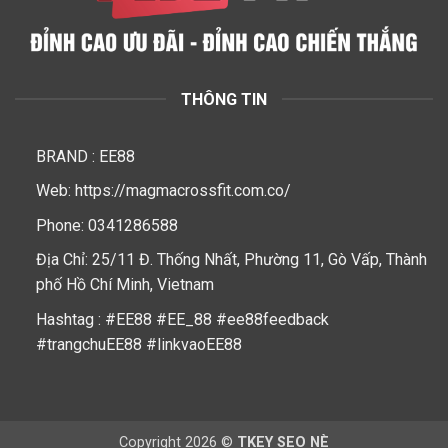
THÔNG TIN
BRAND : EE88
Web: https://magmacrossfit.com.co/
Phone: 0341286588
Địa Chỉ: 25/11 Đ. Thống Nhất, Phường 11, Gò Vấp, Thành
phố Hồ Chí Minh, Vietnam
Hashtag : #EE88 #EE_88 #ee88feedback
#trangchuEE88 #linkvaoEE88
Copyright 2026 ©
TKEY SEO NÈ