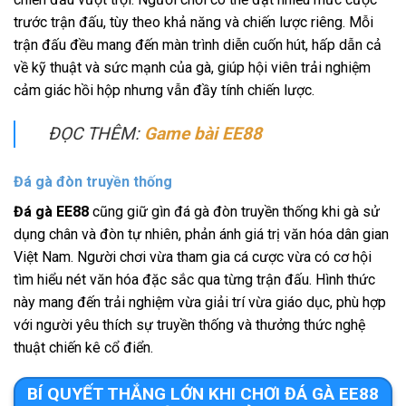
trước trận đấu, tùy theo khả năng và chiến lược riêng. Mỗi
trận đấu đều mang đến màn trình diễn cuốn hút, hấp dẫn cả
về kỹ thuật và sức mạnh của gà, giúp hội viên trải nghiệm
cảm giác hồi hộp nhưng vẫn đầy tính chiến lược.
ĐỌC THÊM:
Game bài EE88
Đá gà đòn truyền thống
Đá gà EE88
cũng giữ gìn đá gà đòn truyền thống khi gà sử
dụng chân và đòn tự nhiên, phản ánh giá trị văn hóa dân gian
Việt Nam. Người chơi vừa tham gia cá cược vừa có cơ hội
tìm hiểu nét văn hóa đặc sắc qua từng trận đấu. Hình thức
này mang đến trải nghiệm vừa giải trí vừa giáo dục, phù hợp
với người yêu thích sự truyền thống và thưởng thức nghệ
thuật chiến kê cổ điển.
BÍ QUYẾT THẮNG LỚN KHI CHƠI ĐÁ GÀ EE88