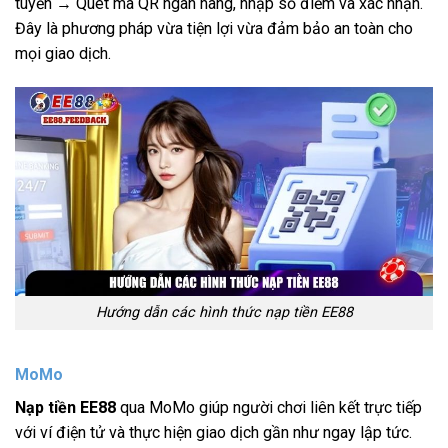
tuyến → Quét mã QR ngân hàng, nhập số điểm và xác nhận.
Đây là phương pháp vừa tiện lợi vừa đảm bảo an toàn cho
mọi giao dịch.
Hướng dẫn các hình thức nạp tiền EE88
MoMo
Nạp tiền EE88
qua MoMo giúp người chơi liên kết trực tiếp
với ví điện tử và thực hiện giao dịch gần như ngay lập tức.