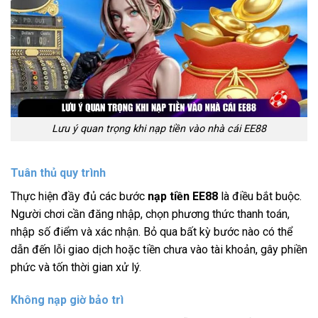
Lưu ý quan trọng khi nạp tiền vào nhà cái EE88
Tuân thủ quy trình
Thực hiện đầy đủ các bước
nạp tiền EE88
là điều bắt buộc.
Người chơi cần đăng nhập, chọn phương thức thanh toán,
nhập số điểm và xác nhận. Bỏ qua bất kỳ bước nào có thể
dẫn đến lỗi giao dịch hoặc tiền chưa vào tài khoản, gây phiền
phức và tốn thời gian xử lý.
Không nạp giờ bảo trì