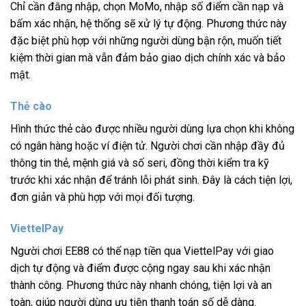
Chỉ cần đăng nhập, chọn MoMo, nhập số điểm cần nạp và
bấm xác nhận, hệ thống sẽ xử lý tự động. Phương thức này
đặc biệt phù hợp với những người dùng bận rộn, muốn tiết
kiệm thời gian mà vẫn đảm bảo giao dịch chính xác và bảo
mật.
Thẻ cào
Hình thức thẻ cào được nhiều người dùng lựa chọn khi không
có ngân hàng hoặc ví điện tử. Người chơi cần nhập đầy đủ
thông tin thẻ, mệnh giá và số seri, đồng thời kiểm tra kỹ
trước khi xác nhận để tránh lỗi phát sinh. Đây là cách tiện lợi,
đơn giản và phù hợp với mọi đối tượng.
ViettelPay
Người chơi EE88 có thể nạp tiền qua ViettelPay với giao
dịch tự động và điểm được cộng ngay sau khi xác nhận
thành công. Phương thức này nhanh chóng, tiện lợi và an
toàn, giúp người dùng ưu tiên thanh toán số dễ dàng.