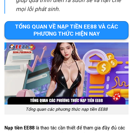
giúp quá trình diễn ra suôn sẻ và hạn chế
mọi lỗi phát sinh.
TỔNG QUAN VỀ NẠP TIỀN EE88 VÀ CÁC
PHƯƠNG THỨC HIỆN NAY
Tổng quan các phương thức nạp tiền EE88
Nạp tiền EE88
là thao tác cần thiết để tham gia đầy đủ các