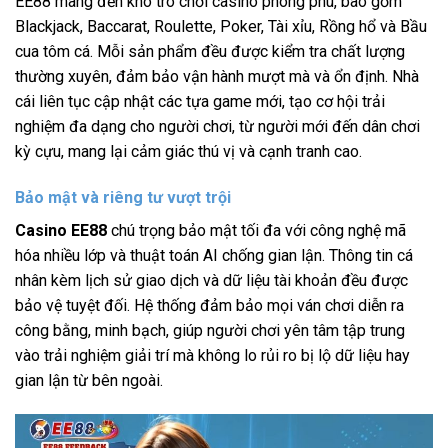
EE88 mang đến kho trò chơi casino phong phú, bao gồm
Blackjack, Baccarat, Roulette, Poker, Tài xỉu, Rồng hổ và Bầu
cua tôm cá. Mỗi sản phẩm đều được kiểm tra chất lượng
thường xuyên, đảm bảo vận hành mượt mà và ổn định. Nhà
cái liên tục cập nhật các tựa game mới, tạo cơ hội trải
nghiệm đa dạng cho người chơi, từ người mới đến dân chơi
kỳ cựu, mang lại cảm giác thú vị và cạnh tranh cao.
Bảo mật và riêng tư vượt trội
Casino EE88
chú trọng bảo mật tối đa với công nghệ mã
hóa nhiều lớp và thuật toán AI chống gian lận. Thông tin cá
nhân kèm lịch sử giao dịch và dữ liệu tài khoản đều được
bảo vệ tuyệt đối. Hệ thống đảm bảo mọi ván chơi diễn ra
công bằng, minh bạch, giúp người chơi yên tâm tập trung
vào trải nghiệm giải trí mà không lo rủi ro bị lộ dữ liệu hay
gian lận từ bên ngoài.