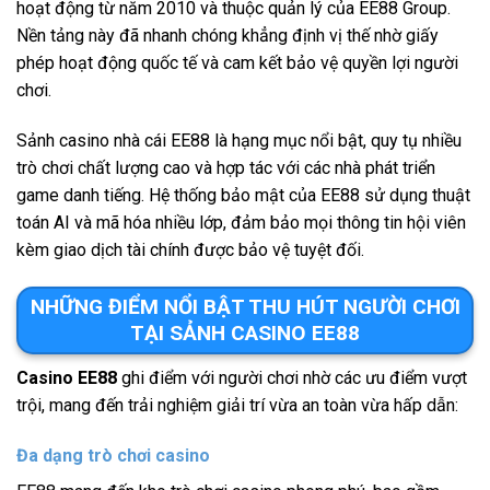
hoạt động từ năm 2010 và thuộc quản lý của EE88 Group.
Nền tảng này đã nhanh chóng khẳng định vị thế nhờ giấy
phép hoạt động quốc tế và cam kết bảo vệ quyền lợi người
chơi.
Sảnh casino nhà cái EE88 là hạng mục nổi bật, quy tụ nhiều
trò chơi chất lượng cao và hợp tác với các nhà phát triển
game danh tiếng. Hệ thống bảo mật của EE88 sử dụng thuật
toán AI và mã hóa nhiều lớp, đảm bảo mọi thông tin hội viên
kèm giao dịch tài chính được bảo vệ tuyệt đối.
NHỮNG ĐIỂM NỔI BẬT THU HÚT NGƯỜI CHƠI
TẠI SẢNH CASINO EE88
Casino EE88
ghi điểm với người chơi nhờ các ưu điểm vượt
trội, mang đến trải nghiệm giải trí vừa an toàn vừa hấp dẫn:
Đa dạng trò chơi casino