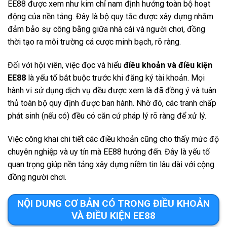
EE88 được xem như kim chỉ nam định hướng toàn bộ hoạt
động của nền tảng. Đây là bộ quy tắc được xây dựng nhằm
đảm bảo sự công bằng giữa nhà cái và người chơi, đồng
thời tạo ra môi trường cá cược minh bạch, rõ ràng.
Đối với hội viên, việc đọc và hiểu
điều khoản và điều kiện
EE88
là yếu tố bắt buộc trước khi đăng ký tài khoản. Mọi
hành vi sử dụng dịch vụ đều được xem là đã đồng ý và tuân
thủ toàn bộ quy định được ban hành. Nhờ đó, các tranh chấp
phát sinh (nếu có) đều có căn cứ pháp lý rõ ràng để xử lý.
Việc công khai chi tiết các điều khoản cũng cho thấy mức độ
chuyên nghiệp và uy tín mà EE88 hướng đến. Đây là yếu tố
quan trọng giúp nền tảng xây dựng niềm tin lâu dài với cộng
đồng người chơi.
NỘI DUNG CƠ BẢN CÓ TRONG ĐIỀU KHOẢN
VÀ ĐIỀU KIỆN EE88