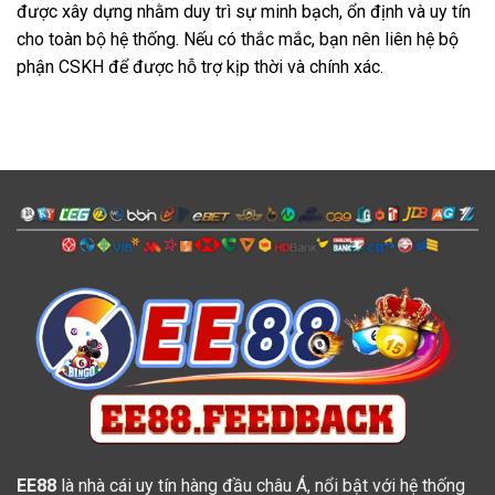
được xây dựng nhằm duy trì sự minh bạch, ổn định và uy tín
cho toàn bộ hệ thống. Nếu có thắc mắc, bạn nên liên hệ bộ
phận CSKH để được hỗ trợ kịp thời và chính xác.
EE88
là nhà cái uy tín hàng đầu châu Á, nổi bật với hệ thống