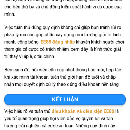
cho bên thứ ba và chủ động kiểm soát hành vi cá cược của
mình.
Việc tuân thủ đúng quy định không chỉ giúp bạn tránh rủi ro
pháp lý mà còn góp phần xây dựng môi trường giải trí lành
mạnh, công bằng.
EE88 đăng nhập
khuyến khích người chơi
tham gia cá cược có trách nhiệm, xem đây là hình thức giải
trí thay vì áp lực tài chính.
Bên cạnh đó, hội viên cần cập nhật thông báo mới, hợp tác
khi xác minh tài khoản, tuân thủ giới hạn độ tuổi và chấp
nhận mọi quyết định xử lý theo đúng điều khoản nền tảng.
KẾT LUẬN
Việc hiểu rõ và tuân thủ
điều khoản và điều kiện EE88
là
yếu tố quan trọng giúp hội viên bảo vệ quyền lợi và tận
hưởng trải nghiệm cá cược an toàn. Những quy định này