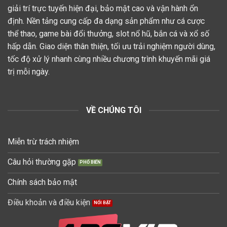
giải trí trực tuyến hiện đại, bảo mật cao và vận hành ổn
định. Nền tảng cung cấp đa dạng sản phẩm như cá cược
thể thao, game bài đổi thưởng, slot nổ hũ, bắn cá và xổ số
hấp dẫn. Giao diện thân thiện, tối ưu trải nghiệm người dùng,
tốc độ xử lý nhanh cùng nhiều chương trình khuyến mãi giá
trị mỗi ngày.
VỀ CHÚNG TÔI
Miễn trừ trách nhiệm
Câu hỏi thường gặp
Chính sách bảo mật
Điều khoản và điều kiện