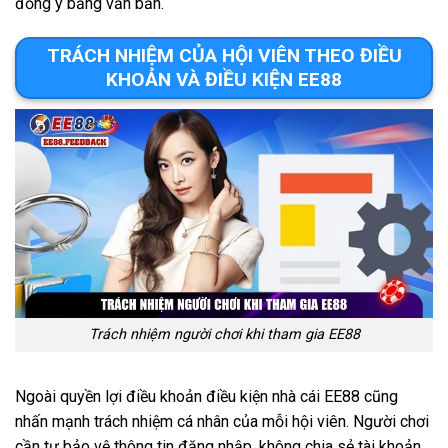
đồng ý bằng văn bản.
TRÁCH NHIỆM CỦA HỘI VIÊN THEO ĐIỀU
KHOẢN VÀ ĐIỀU KIỆN EE88
Trách nhiệm người chơi khi tham gia EE88
Ngoài quyền lợi điều khoản điều kiện nhà cái EE88 cũng
nhấn mạnh trách nhiệm cá nhân của mỗi hội viên. Người chơi
cần tự bảo vệ thông tin đăng nhập, không chia sẻ tài khoản