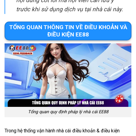
nội dung cốt lõi mà hội viên cần lưu ý
trước khi sử dụng dịch vụ tại nhà cái này.
TỔNG QUAN THÔNG TIN VỀ ĐIỀU KHOẢN VÀ
ĐIỀU KIỆN EE88
Tổng quan quy định pháp lý nhà cái EE88
Trong hệ thống vận hành nhà cái điều khoản & điều kiện