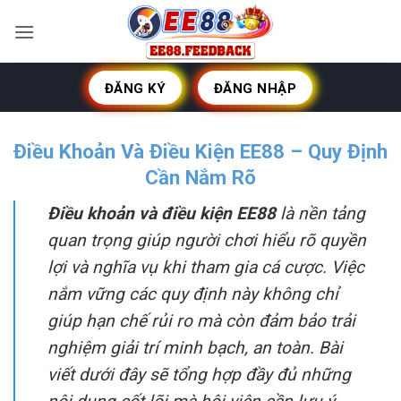
Bỏ
qua
nội
dung
ĐĂNG KÝ
ĐĂNG NHẬP
Điều Khoản Và Điều Kiện EE88 – Quy Định
Cần Nắm Rõ
Điều khoản và điều kiện
EE88
là nền tảng
quan trọng giúp người chơi hiểu rõ quyền
lợi và nghĩa vụ khi tham gia cá cược. Việc
nắm vững các quy định này không chỉ
giúp hạn chế rủi ro mà còn đảm bảo trải
nghiệm giải trí minh bạch, an toàn. Bài
viết dưới đây sẽ tổng hợp đầy đủ những