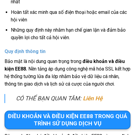
nhất
Hoàn tất xác minh qua số điện thoại hoặc email của các
hội viên
Những quy định này nhằm hạn chế gian lận và đảm bảo
quyền lợi cho tất cả hội viên.
Quy định thông tin
Bảo mật là nội dung quan trọng trong
điều khoản và điều
kiện EE88.
Nền tảng áp dụng công nghệ mã hóa SSL kết hợp
hệ thống tường lửa đa lớp nhằm bảo vệ dữ liệu cá nhân,
thông tin giao dịch và lịch sử cá cược của người chơi.
CÓ THỂ BẠN QUAN TÂM:
Liên Hệ
ĐIỀU KHOẢN VÀ ĐIỀU KIỆN EE88 TRONG QUÁ
TRÌNH SỬ DỤNG DỊCH VỤ