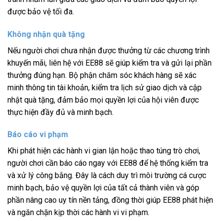
được bảo vệ tối đa.
Không nhận quà tặng
Nếu người chơi chưa nhận được thưởng từ các chương trình
khuyến mãi, liên hệ với EE88 sẽ giúp kiểm tra và gửi lại phần
thưởng đúng hạn. Bộ phận chăm sóc khách hàng sẽ xác
minh thông tin tài khoản, kiểm tra lịch sử giao dịch và cập
nhật quà tặng, đảm bảo mọi quyền lợi của hội viên được
thực hiện đầy đủ và minh bạch.
Báo cáo vi phạm
Khi phát hiện các hành vi gian lận hoặc thao túng trò chơi,
người chơi cần báo cáo ngay với EE88 để hệ thống kiểm tra
và xử lý công bằng. Đây là cách duy trì môi trường cá cược
minh bạch, bảo vệ quyền lợi của tất cả thành viên và góp
phần nâng cao uy tín nền tảng, đồng thời giúp EE88 phát hiện
và ngăn chặn kịp thời các hành vi vi phạm.