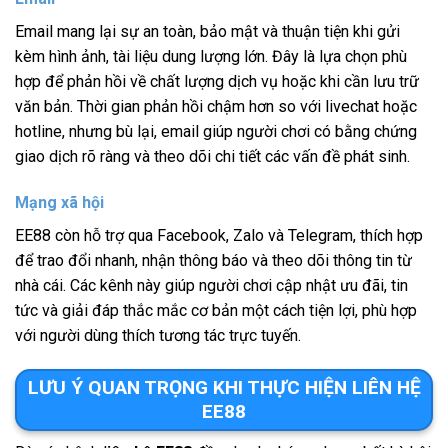
Email mang lại sự an toàn, bảo mật và thuận tiện khi gửi
kèm hình ảnh, tài liệu dung lượng lớn. Đây là lựa chọn phù
hợp để phản hồi về chất lượng dịch vụ hoặc khi cần lưu trữ
văn bản. Thời gian phản hồi chậm hơn so với livechat hoặc
hotline, nhưng bù lại, email giúp người chơi có bằng chứng
giao dịch rõ ràng và theo dõi chi tiết các vấn đề phát sinh.
Mạng xã hội
EE88 còn hỗ trợ qua Facebook, Zalo và Telegram, thích hợp
để trao đổi nhanh, nhận thông báo và theo dõi thông tin từ
nhà cái. Các kênh này giúp người chơi cập nhật ưu đãi, tin
tức và giải đáp thắc mắc cơ bản một cách tiện lợi, phù hợp
với người dùng thích tương tác trực tuyến.
LƯU Ý QUAN TRỌNG KHI THỰC HIỆN LIÊN HỆ
EE88