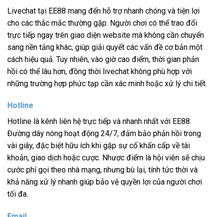
Livechat tại EE88 mang đến hỗ trợ nhanh chóng và tiện lợi
cho các thắc mắc thường gặp. Người chơi có thể trao đổi
trực tiếp ngay trên giao diện website mà không cần chuyển
sang nền tảng khác, giúp giải quyết các vấn đề cơ bản một
cách hiệu quả. Tuy nhiên, vào giờ cao điểm, thời gian phản
hồi có thể lâu hơn, đồng thời livechat không phù hợp với
những trường hợp phức tạp cần xác minh hoặc xử lý chi tiết.
Hotline
Hotline là kênh liên hệ trực tiếp và nhanh nhất với EE88.
Đường dây nóng hoạt động 24/7, đảm bảo phản hồi trong
vài giây, đặc biệt hữu ích khi gặp sự cố khẩn cấp về tài
khoản, giao dịch hoặc cược. Nhược điểm là hội viên sẽ chịu
cước phí gọi theo nhà mạng, nhưng bù lại, tính tức thời và
khả năng xử lý nhanh giúp bảo vệ quyền lợi của người chơi
tối đa.
Email