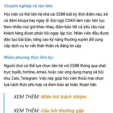
Chuyên nghiệp và tận tâm
Hội viên có thể liên hệ nhà cái EE88 bất kỳ thời điểm nào, kể
cả đêm khuya hay ngày lễ. Đội ngũ CSKH làm việc liên tục
theo nhiều múi giờ khác nhau, đảm bảo tất cả yêu cầu của
khách hàng được phản hồi ngay lập tức. Nhân viên đều được
đào tạo bài bản, nâng cao kỹ năng thường xuyên để cung
cấp dịch vụ tư vấn thân thiện và đáng tin cậy.
Nhiều phương thức liên lạc
Người chơi có thể lựa chọn liên hệ với EE88 thông qua chat
trực tuyến, hotline, email, hoặc các ứng dụng mạng xã hội
như Zalo, Telegram. Việc này giúp hội viên thoải mái chọn
lựa cách thức phù hợp và đảm bảo an toàn, thuận tiện.
XEM THÊM:
Miễn trừ trách nhiệm
XEM THÊM:
Câu hỏi thường gặp