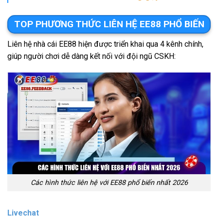
TOP PHƯƠNG THỨC LIÊN HỆ EE88 PHỔ BIẾN
Liên hệ nhà cái EE88 hiện được triển khai qua 4 kênh chính,
giúp người chơi dễ dàng kết nối với đội ngũ CSKH:
Các hình thức liên hệ với EE88 phổ biến nhất 2026
Livechat