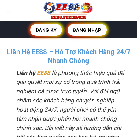
Bỏ
qua
nội
dung
ĐĂNG KÝ
ĐĂNG NHẬP
Liên Hệ EE88 – Hỗ Trợ Khách Hàng 24/7
Nhanh Chóng
Liên hệ
EE88
là phương thức hiệu quả để
giải quyết mọi sự cố trong quá trình trải
nghiệm cá cược trực tuyến. Với đội ngũ
chăm sóc khách hàng chuyên nghiệp
hoạt động 24/7, người chơi có thể yên
tâm nhận được phản hồi nhanh chóng,
chính xác. Bài viết này sẽ hướng dẫn chi