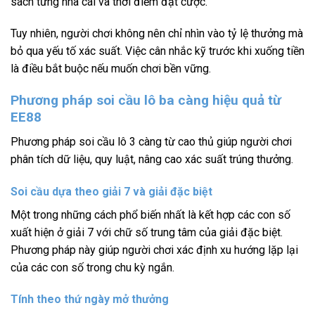
sách từng nhà cái và thời điểm đặt cược.
Tuy nhiên, người chơi không nên chỉ nhìn vào tỷ lệ thưởng mà
bỏ qua yếu tố xác suất. Việc cân nhắc kỹ trước khi xuống tiền
là điều bắt buộc nếu muốn chơi bền vững.
Phương pháp soi cầu lô ba càng hiệu quả từ
EE88
Phương pháp soi cầu lô 3 càng từ cao thủ giúp người chơi
phân tích dữ liệu, quy luật, nâng cao xác suất trúng thưởng.
Soi cầu dựa theo giải 7 và giải đặc biệt
Một trong những cách phổ biến nhất là kết hợp các con số
xuất hiện ở giải 7 với chữ số trung tâm của giải đặc biệt.
Phương pháp này giúp người chơi xác định xu hướng lặp lại
của các con số trong chu kỳ ngắn.
Tính theo thứ ngày mở thưởng