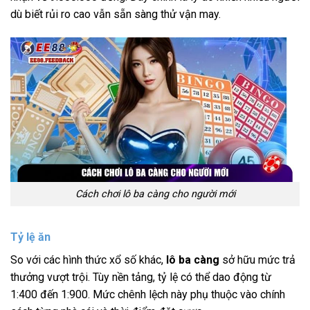
dù biết rủi ro cao vẫn sẵn sàng thử vận may.
Cách chơi lô ba càng cho người mới
Tỷ lệ ăn
So với các hình thức xổ số khác,
lô ba càng
sở hữu mức trả
thưởng vượt trội. Tùy nền tảng, tỷ lệ có thể dao động từ
1:400 đến 1:900. Mức chênh lệch này phụ thuộc vào chính