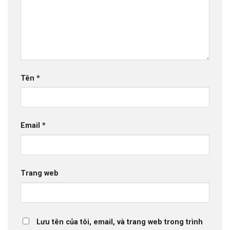
Tên
*
Email
*
Trang web
Lưu tên của tôi, email, và trang web trong trình