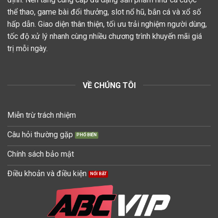
thể thao, game bài đổi thưởng, slot nổ hũ, bắn cá và xổ số
hấp dẫn. Giao diện thân thiện, tối ưu trải nghiệm người dùng,
tốc độ xử lý nhanh cùng nhiều chương trình khuyến mãi giá
trị mỗi ngày.
VỀ CHÚNG TÔI
Miễn trừ trách nhiệm
Câu hỏi thường gặp
Chính sách bảo mật
Điều khoản và điều kiện