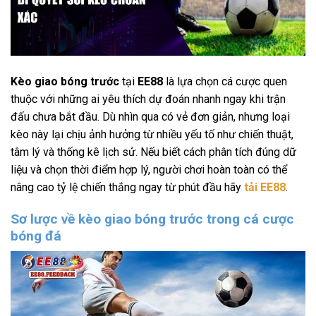
Kèo giao bóng trước
tại
EE88
là lựa chọn cá cược quen
thuộc với những ai yêu thích dự đoán nhanh ngay khi trận
đấu chưa bắt đầu. Dù nhìn qua có vẻ đơn giản, nhưng loại
kèo này lại chịu ảnh hưởng từ nhiều yếu tố như chiến thuật,
tâm lý và thống kê lịch sử. Nếu biết cách phân tích đúng dữ
liệu và chọn thời điểm hợp lý, người chơi hoàn toàn có thể
nâng cao tỷ lệ chiến thắng ngay từ phút đầu hãy
tải EE88
.
Sơ lược về kèo giao bóng trước trong cá cược
bóng đá