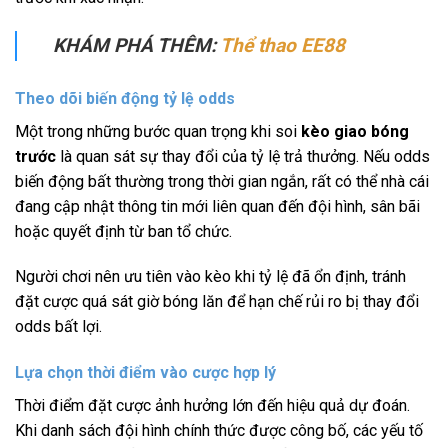
KHÁM PHÁ THÊM:
Thể thao EE88
Theo dõi biến động tỷ lệ odds
Một trong những bước quan trọng khi soi
kèo giao bóng
trước
là quan sát sự thay đổi của tỷ lệ trả thưởng. Nếu odds
biến động bất thường trong thời gian ngắn, rất có thể nhà cái
đang cập nhật thông tin mới liên quan đến đội hình, sân bãi
hoặc quyết định từ ban tổ chức.
Người chơi nên ưu tiên vào kèo khi tỷ lệ đã ổn định, tránh
đặt cược quá sát giờ bóng lăn để hạn chế rủi ro bị thay đổi
odds bất lợi.
Lựa chọn thời điểm vào cược hợp lý
Thời điểm đặt cược ảnh hưởng lớn đến hiệu quả dự đoán.
Khi danh sách đội hình chính thức được công bố, các yếu tố