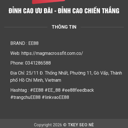
THÔNG TIN
BRAND : EE88
Web: https://magmacrossfit.com.co/
Phone: 0341286588
Địa Chỉ: 25/11 Đ. Thống Nhất, Phường 11, Gò Vấp, Thành
phố Hồ Chí Minh, Vietnam
Hashtag : #EE88 #EE_88 #ee88feedback
#trangchuEE88 #linkvaoEE88
Copyright 2026 ©
TKEY SEO NÈ