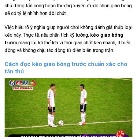
chủ động tấn công hoặc thường xuyên được chọn giao bóng
sẽ có tỷ lệ nhỉnh hơn đôi chút.
Việc hiểu rõ ý nghĩa giúp người chơi không đánh giá thấp loại
kèo này. Thực tế, nếu phân tích kỹ lưỡng,
kèo giao bóng
trước
mang lại lợi thế lớn vì thời gian chốt kèo nhanh, ít biến
động và không chịu tác động từ diễn biến trong trận.
Cách đọc kèo giao bóng trước chuẩn xác cho
tân thủ