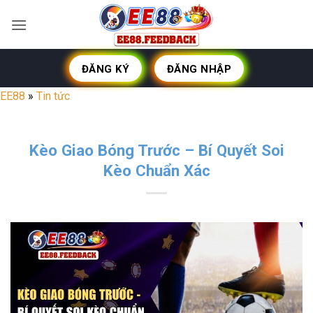
Bỏ
qua
nội
dung
ĐĂNG KÝ
ĐĂNG NHẬP
EE88
»
Tin tức
Kèo Giao Bóng Trước – Bí Quyết Soi
Kèo Chuẩn Xác