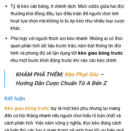
Tỷ lệ kèo cân bằng, ít chênh lệch: Mức odds giữa hai đội
thường khá đồng đều, tạo điều kiện để người chơi linh
hoạt lựa chọn mà không lo bị ép kèo như nhiều loại cược
khác.
Phù hợp với người thích soi kèo nhanh: Những ai có thói
quen phân tích dữ liệu trước trận, nắm bắt thông tin đội
hình và phong độ sẽ tận dụng tốt
kèo giao bóng trước
như một bước khởi động trước khi vào các kèo chính.
KHÁM PHÁ THÊM:
Kèo Phạt Góc
–
Hướng Dẫn Cược Chuẩn Từ A Đến Z
Kết luận
Kèo giao bóng trước
tuy là một kèo phụ nhưng lại mang
đến cơ hội thắng nhanh nếu người chơi hiểu rõ bản chất và
cách phân tích. Việc nắm vững ý nghĩa, đọc kèo đúng cách
và tuân thủ các lưu ý quan trọng sẽ giúp bạn tối ưu hiệu quả