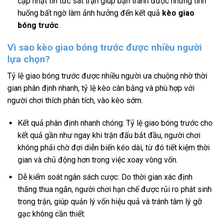
cập nhật tin tức sát trận giúp bạn tránh được những tình
huống bất ngờ làm ảnh hưởng đến kết quả
kèo giao
bóng trước
.
Vì sao kèo giao bóng trước được nhiều người
lựa chọn?
Tỷ lệ giao bóng trước được nhiều người ưa chuộng nhờ thời
gian phân định nhanh, tỷ lệ kèo cân bằng và phù hợp với
người chơi thích phân tích, vào kèo sớm.
Kết quả phân định nhanh chóng: Tỷ lệ giao bóng trước cho
kết quả gần như ngay khi trận đấu bắt đầu, người chơi
không phải chờ đợi diễn biến kéo dài, từ đó tiết kiệm thời
gian và chủ động hơn trong việc xoay vòng vốn.
Dễ kiểm soát ngân sách cược: Do thời gian xác định
thắng thua ngắn, người chơi hạn chế được rủi ro phát sinh
trong trận, giúp quản lý vốn hiệu quả và tránh tâm lý gỡ
gạc không cần thiết.