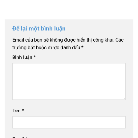
Để lại một bình luận
Email của bạn sẽ không được hiển thị công khai.
Các
trường bắt buộc được đánh dấu
*
Bình luận
*
Tên
*