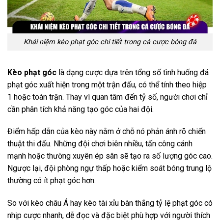
Khái niệm kèo phạt góc chi tiết trong cá cược bóng đá
Kèo phạt góc
là dạng cược dựa trên tổng số tình huống đá
phạt góc xuất hiện trong một trận đấu, có thể tính theo hiệp
1 hoặc toàn trận. Thay vì quan tâm đến tỷ số, người chơi chỉ
cần phân tích khả năng tạo góc của hai đội.
Điểm hấp dẫn của kèo này nằm ở chỗ nó phản ánh rõ chiến
thuật thi đấu. Những đội chơi biên nhiều, tấn công cánh
mạnh hoặc thường xuyên ép sân sẽ tạo ra số lượng góc cao.
Ngược lại, đội phòng ngự thấp hoặc kiểm soát bóng trung lộ
thường có ít phạt góc hơn.
So với kèo châu Á hay kèo tài xỉu bàn thắng tỷ lệ phạt góc có
nhịp cược nhanh, dễ đọc và đặc biệt phù hợp với người thích