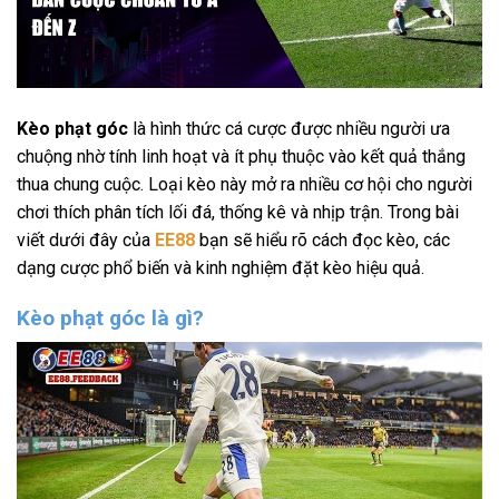
Kèo phạt góc
là hình thức cá cược được nhiều người ưa
chuộng nhờ tính linh hoạt và ít phụ thuộc vào kết quả thắng
thua chung cuộc. Loại kèo này mở ra nhiều cơ hội cho người
chơi thích phân tích lối đá, thống kê và nhịp trận. Trong bài
viết dưới đây của
EE88
bạn sẽ hiểu rõ cách đọc kèo, các
dạng cược phổ biến và kinh nghiệm đặt kèo hiệu quả.
Kèo phạt góc là gì?