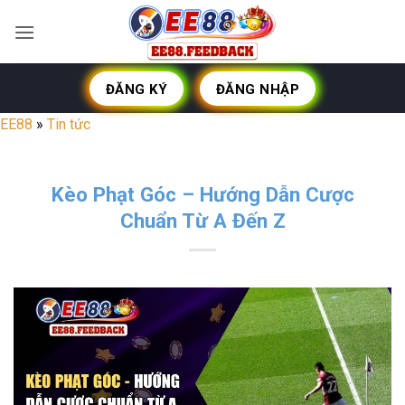
Bỏ
qua
nội
dung
ĐĂNG KÝ
ĐĂNG NHẬP
EE88
»
Tin tức
Kèo Phạt Góc – Hướng Dẫn Cược
Chuẩn Từ A Đến Z