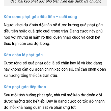
Các loại kèo phạt góc phổ biến hiện nay được ưa chuộng
Kèo cược phạt góc đầu tiên – cuối cùng
Người chơi dự đoán đội nào sẽ được hưởng quả phạt góc
đầu tiên hoặc quả góc cuối trong trận. Dạng cược này phù
hợp với những ai nắm rõ thói quen nhập cuộc và cách kết
thúc trận của các đội bóng.
Kèo chẵn lẻ phạt góc
Cược tổng số quả phạt góc là số chẵn hay lẻ và kèo dạng
này không cần dự đoán chính xác con số, chỉ cần phán đoán
xu hướng tổng thể của trận đấu.
Kèo phạt góc tiếp theo
Sau mỗi tình huống phạt góc, nhà cái mở kèo dự đoán đội
được hưởng góc kế tiếp. Đây là dạng cược có tốc độ nhanh,
đòi hỏi khả năng quan sát và phản ứng tốt.