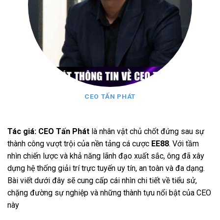
CEO TẤN PHÁT
Tác giá: CEO Tấn Phát
là nhân vật chủ chốt đứng sau sự
thành công vượt trội của nền tảng cá cược
EE88
. Với tầm
nhìn chiến lược và khả năng lãnh đạo xuất sắc, ông đã xây
dựng hệ thống giải trí trực tuyến uy tín, an toàn và đa dạng.
Bài viết dưới đây sẽ cung cấp cái nhìn chi tiết về tiểu sử,
chặng đường sự nghiệp và những thành tựu nổi bật của CEO
này