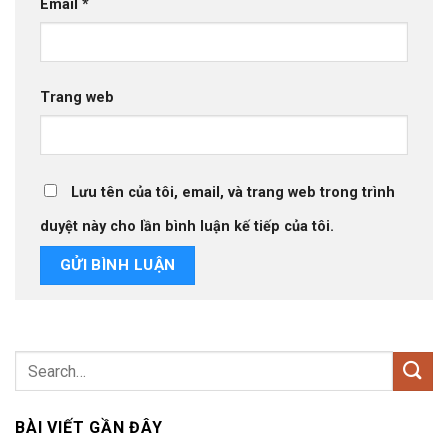
Email
*
Trang web
Lưu tên của tôi, email, và trang web trong trình
duyệt này cho lần bình luận kế tiếp của tôi.
BÀI VIẾT GẦN ĐÂY