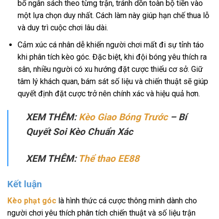
bổ ngân sách theo từng trận, tránh dồn toàn bộ tiền vào
một lựa chọn duy nhất. Cách làm này giúp hạn chế thua lỗ
và duy trì cuộc chơi lâu dài.
Cảm xúc cá nhân dễ khiến người chơi mất đi sự tỉnh táo
khi phân tích kèo góc. Đặc biệt, khi đội bóng yêu thích ra
sân, nhiều người có xu hướng đặt cược thiếu cơ sở. Giữ
tâm lý khách quan, bám sát số liệu và chiến thuật sẽ giúp
quyết định đặt cược trở nên chính xác và hiệu quả hơn.
XEM THÊM:
Kèo Giao Bóng Trước
– Bí
Quyết Soi Kèo Chuẩn Xác
XEM THÊM:
Thể thao EE88
Kết luận
Kèo phạt góc
là hình thức cá cược thông minh dành cho
người chơi yêu thích phân tích chiến thuật và số liệu trận